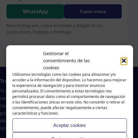
WhatsApp
Copiar enlace
Para Instagram, copia el enlace y pégalo en tu
publicación, historia o mensaje.
Gestionar el
consentimiento de las
cookies
Utilizamos tecnologías como las cookies para almacenar y/o
acceder a la información del dispositivo. Lo hacemos para mejorar
Trabajo en A Coruña
la experiencia de navegación y para mostrar anuncios
Traballar na costa es un agregador de noticias
personalizados. El consentimiento a estas tecnologías nos
permitirá procesar datos como el comportamiento de navegación
recopiladas de páginas webs, portales de trabajo y
o las identificaciones únicas en este sitio. No consentir o retirar el
redes sociales, publicadas por empresas o
consentimiento, puede afectar negativamente a ciertas
particulares, no nos responsabilizamos de la veracidad
características y funciones.
del contenido ni de la oferta de trabajo publicada. Los
Aceptar cookies
usuarios deberán valorar la veracidad de dicha oferta.