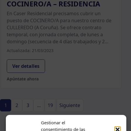
COCINERO/A – RESIDENCIA
En Caser Residencial precisamos cubrir un
puesto de COCINERO/A para nuestro centro de
CULLEREDO (A Coruña). Se ofrece contrato
temporal, con jornada completa, de lunes a
domingo (secuencia de 4 días trabajados y 2…
Actualizada: 21/03/2023
Ver detalles
Apúntate ahora
1
2
3
…
19
Siguiente
Gestionar el
consentimiento de las