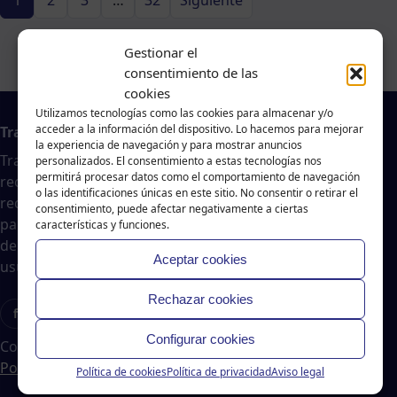
1
2
3
…
32
Siguiente
Gestionar el
consentimiento de las
cookies
Utilizamos tecnologías como las cookies para almacenar y/o
acceder a la información del dispositivo. Lo hacemos para mejorar
Trabajo en A Coruña
la experiencia de navegación y para mostrar anuncios
Traballar na costa es un agregador de noticias
personalizados. El consentimiento a estas tecnologías nos
permitirá procesar datos como el comportamiento de navegación
recopiladas de páginas webs, portales de trabajo y
o las identificaciones únicas en este sitio. No consentir o retirar el
redes sociales, publicadas por empresas o
consentimiento, puede afectar negativamente a ciertas
particulares, no nos responsabilizamos de la veracidad
características y funciones.
del contenido ni de la oferta de trabajo publicada. Los
Aceptar cookies
usuarios deberán valorar la veracidad de dicha oferta.
Rechazar cookies
f
X
T
Ig
Configurar cookies
Copyright © 2024 Traballar na Costa
|
Aviso legal
-
Política de cookies
-
Política de privacidad
Política de cookies
Política de privacidad
Aviso legal