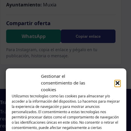
Ayuntamiento:
Muxia
Compartir oferta
WhatsApp
Copiar enlace
Para Instagram, copia el enlace y pégalo en tu
publicación, historia o mensaje.
Gestionar el
consentimiento de las
cookies
Utilizamos tecnologías como las cookies para almacenar y/o
acceder a la información del dispositivo. Lo hacemos para mejorar
Trabajo en A Coruña
la experiencia de navegación y para mostrar anuncios
Traballar na costa es un agregador de noticias
personalizados. El consentimiento a estas tecnologías nos
permitirá procesar datos como el comportamiento de navegación
recopiladas de páginas webs, portales de trabajo y
o las identificaciones únicas en este sitio. No consentir o retirar el
redes sociales, publicadas por empresas o
consentimiento, puede afectar negativamente a ciertas