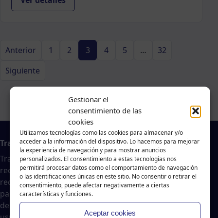
Ver detalles
Anterior
1
2
3
4
5
…
32
Siguiente
Gestionar el
consentimiento de las
cookies
Utilizamos tecnologías como las cookies para almacenar y/o
acceder a la información del dispositivo. Lo hacemos para mejorar
Trabajo en A Coruña
la experiencia de navegación y para mostrar anuncios
Traballar na costa es un agregador de noticias
personalizados. El consentimiento a estas tecnologías nos
permitirá procesar datos como el comportamiento de navegación
recopiladas de páginas webs, portales de trabajo y
o las identificaciones únicas en este sitio. No consentir o retirar el
redes sociales, publicadas por empresas o
consentimiento, puede afectar negativamente a ciertas
particulares, no nos responsabilizamos de la veracidad
características y funciones.
del contenido ni de la oferta de trabajo publicada. Los
Aceptar cookies
usuarios deberán valorar la veracidad de dicha oferta.