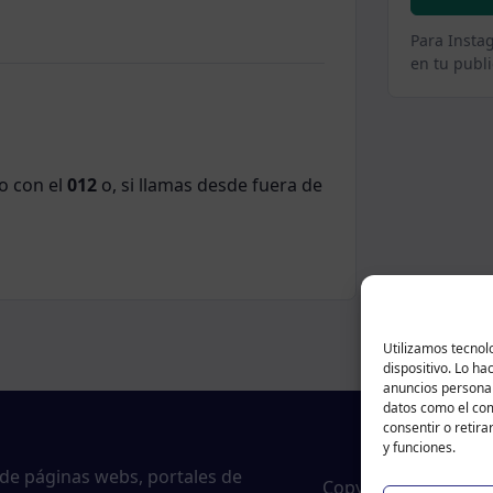
Para Insta
en tu publi
o con el
012
o, si llamas desde fuera de
Utilizamos tecnol
dispositivo. Lo h
anuncios personal
datos como el com
consentir o retira
y funciones.
 de páginas webs, portales de
Copyright © 2024 Tr