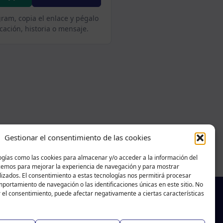
gram, copia el enlace y pégalo
cación, historia o mensaje.
Gestionar el consentimiento de las cookies
ogías como las cookies para almacenar y/o acceder a la información del
acemos para mejorar la experiencia de navegación y para mostrar
izados. El consentimiento a estas tecnologías nos permitirá procesar
portamiento de navegación o las identificaciones únicas en este sitio. No
r el consentimiento, puede afectar negativamente a ciertas características
f
X
T
Ig
aballar na Costa
|
Aviso legal
-