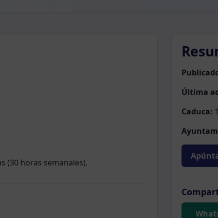
Resu
Publicad
Última ac
Caduca:
1
Ayuntam
Apúnta
as (30 horas semanales).
Compart
What