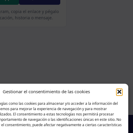
gram, copia el enlace y pégalo
cación, historia o mensaje.
Gestionar el consentimiento de las cookies
ogías como las cookies para almacenar y/o acceder a la información del
acemos para mejorar la experiencia de navegación y para mostrar
izados. El consentimiento a estas tecnologías nos permitirá procesar
portamiento de navegación o las identificaciones únicas en este sitio. No
r el consentimiento, puede afectar negativamente a ciertas características
f
X
T
Ig