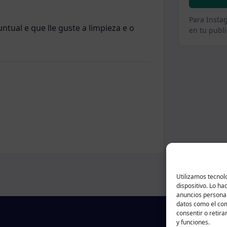
Para Insta
tual e que lle guste a limpieza e o
en tu publi
Utilizamos tecnol
dispositivo. Lo h
anuncios personal
datos como el com
consentir o retira
y funciones.