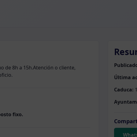
Resu
Publicad
o de 8h a 15h.Atención o cliente,
ficio.
Última ac
Caduca:
1
Ayuntam
osto fixo.
Compart
What