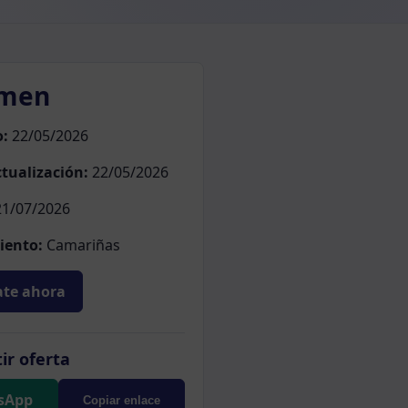
men
o:
22/05/2026
tualización:
22/05/2026
1/07/2026
iento:
Camariñas
te ahora
ir oferta
sApp
Copiar enlace