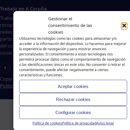
Trabajo en A Coruña
Traballar na costa es un agregador de noticias
Gestionar el
recopiladas de páginas webs, portales de trabajo y
consentimiento de las
redes sociales, publicadas por empresas o
cookies
particulares, no nos responsabilizamos de la veracidad
Utilizamos tecnologías como las cookies para almacenar y/o
acceder a la información del dispositivo. Lo hacemos para mejorar
del contenido ni de la oferta de trabajo publicada. Los
la experiencia de navegación y para mostrar anuncios
usuarios deberán valorar la veracidad de dicha oferta.
personalizados. El consentimiento a estas tecnologías nos
permitirá procesar datos como el comportamiento de navegación
o las identificaciones únicas en este sitio. No consentir o retirar el
f
X
T
Ig
consentimiento, puede afectar negativamente a ciertas
características y funciones.
Copyright © 2024 Traballar na Costa
|
Aviso legal
-
Política de cookies
-
Política de privacidad
Aceptar cookies
Rechazar cookies
Configurar cookies
Política de cookies
Política de privacidad
Aviso legal