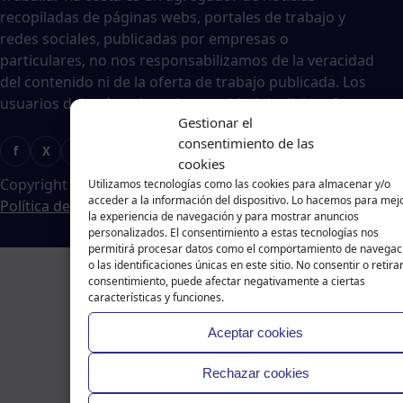
recopiladas de páginas webs, portales de trabajo y
redes sociales, publicadas por empresas o
particulares, no nos responsabilizamos de la veracidad
del contenido ni de la oferta de trabajo publicada. Los
usuarios deberán valorar la veracidad de dicha oferta.
Gestionar el
consentimiento de las
f
X
T
Ig
cookies
Copyright © 2024 Traballar na Costa
|
Aviso legal
-
Utilizamos tecnologías como las cookies para almacenar y/o
acceder a la información del dispositivo. Lo hacemos para mej
Política de cookies
-
Política de privacidad
la experiencia de navegación y para mostrar anuncios
personalizados. El consentimiento a estas tecnologías nos
permitirá procesar datos como el comportamiento de navegac
o las identificaciones únicas en este sitio. No consentir o retirar
consentimiento, puede afectar negativamente a ciertas
características y funciones.
Aceptar cookies
Rechazar cookies