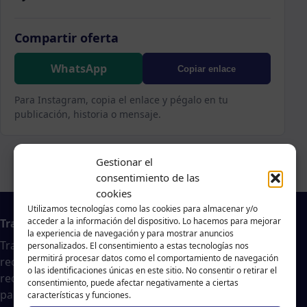
Compartir oferta
WhatsApp
Copiar enlace
Para Instagram, copia el enlace y pégalo en tu
publicación, historia o mensaje.
Gestionar el
consentimiento de las
cookies
Utilizamos tecnologías como las cookies para almacenar y/o
acceder a la información del dispositivo. Lo hacemos para mejorar
Trabajo en A Coruña
la experiencia de navegación y para mostrar anuncios
Traballar na costa es un agregador de noticias
personalizados. El consentimiento a estas tecnologías nos
permitirá procesar datos como el comportamiento de navegación
recopiladas de páginas webs, portales de trabajo y
o las identificaciones únicas en este sitio. No consentir o retirar el
redes sociales, publicadas por empresas o
consentimiento, puede afectar negativamente a ciertas
particulares, no nos responsabilizamos de la veracidad
características y funciones.