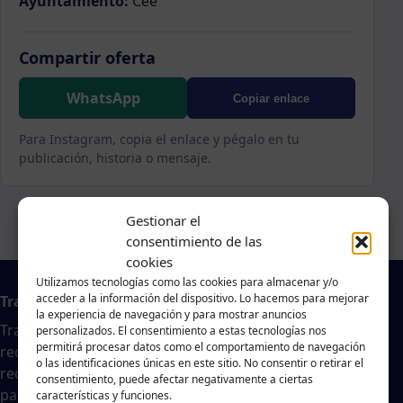
Ayuntamiento:
Cee
Compartir oferta
WhatsApp
Copiar enlace
Para Instagram, copia el enlace y pégalo en tu
publicación, historia o mensaje.
Gestionar el
consentimiento de las
cookies
Utilizamos tecnologías como las cookies para almacenar y/o
acceder a la información del dispositivo. Lo hacemos para mejorar
Trabajo en A Coruña
la experiencia de navegación y para mostrar anuncios
Traballar na costa es un agregador de noticias
personalizados. El consentimiento a estas tecnologías nos
permitirá procesar datos como el comportamiento de navegación
recopiladas de páginas webs, portales de trabajo y
o las identificaciones únicas en este sitio. No consentir o retirar el
redes sociales, publicadas por empresas o
consentimiento, puede afectar negativamente a ciertas
particulares, no nos responsabilizamos de la veracidad
características y funciones.