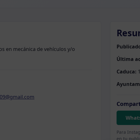
Resu
Publicad
s en mecánica de vehículos y/o
Última ac
Caduca:
1
Ayuntam
ee09@gmail.com
Compart
What
Para Insta
en tu publi