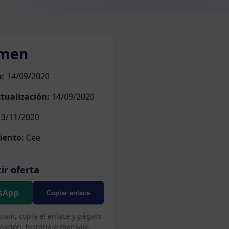
men
o:
14/09/2020
tualización:
14/09/2020
3/11/2020
iento:
Cee
ir oferta
sApp
Copiar enlace
gram, copia el enlace y pégalo
cación, historia o mensaje.