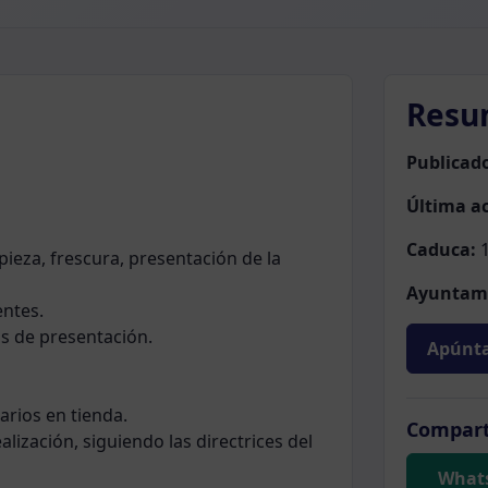
Resu
Publicad
Última ac
Caduca:
1
pieza, frescura, presentación de la
Ayuntam
entes.
os de presentación.
Apúnta
tarios en tienda.
Compart
alización, siguiendo las directrices del
What