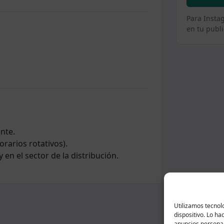
Para Insta
en tu publi
nte.
orarios rotativos).
 en el sector de la distribución.
Utilizamos tecnol
dispositivo. Lo h
anuncios personal