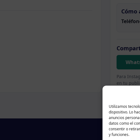
Cómo 
Teléfon
Compart
What
Para Insta
en tu publi
Utilizamos tecnol
dispositivo. Lo h
anuncios personal
datos como el com
consentir o retira
y funciones.