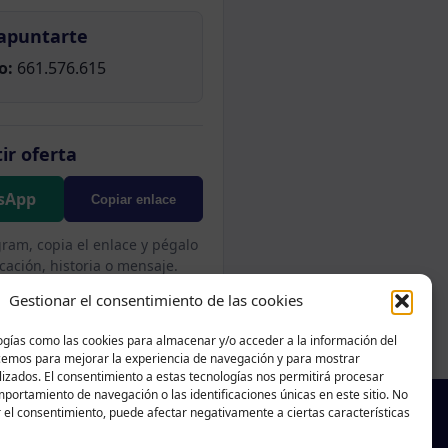
apuntarte
o:
661.576.615
ir oferta
sApp
Copiar enlace
gram, copia el enlace y pégalo
cación, historia o mensaje.
Gestionar el consentimiento de las cookies
ogías como las cookies para almacenar y/o acceder a la información del
acemos para mejorar la experiencia de navegación y para mostrar
izados. El consentimiento a estas tecnologías nos permitirá procesar
portamiento de navegación o las identificaciones únicas en este sitio. No
r el consentimiento, puede afectar negativamente a ciertas características
f
X
T
Ig