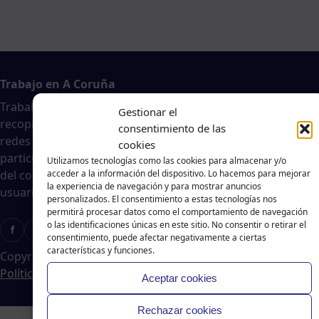
Trabajo en A Coruña
Traballar na costa es un agregador de noticias
Gestionar el
recopiladas de páginas webs, portales de trabajo y
consentimiento de las
redes sociales, publicadas por empresas o
cookies
particulares, no nos responsabilizamos de la veracidad
Utilizamos tecnologías como las cookies para almacenar y/o
del contenido ni de la oferta de trabajo publicada. Los
acceder a la información del dispositivo. Lo hacemos para mejorar
la experiencia de navegación y para mostrar anuncios
usuarios deberán valorar la veracidad de dicha oferta.
personalizados. El consentimiento a estas tecnologías nos
permitirá procesar datos como el comportamiento de navegación
o las identificaciones únicas en este sitio. No consentir o retirar el
f
X
T
Ig
consentimiento, puede afectar negativamente a ciertas
características y funciones.
Copyright © 2024 Traballar na Costa
|
Aviso legal
-
Política de cookies
-
Política de privacidad
Aceptar cookies
Rechazar cookies