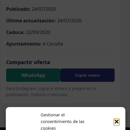
Publicado:
24/07/2020
Última actualización:
24/07/2020
Caduca:
22/09/2020
Ayuntamiento:
A Coruña
Compartir oferta
WhatsApp
Copiar enlace
Para Instagram, copia el enlace y pégalo en tu
publicación, historia o mensaje.
Gestionar el
consentimiento de las
cookies