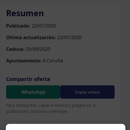
Resumen
Publicado:
22/07/2020
Última actualización:
22/07/2020
Caduca:
20/09/2020
Ayuntamiento:
A Coruña
Compartir oferta
WhatsApp
Copiar enlace
Para Instagram, copia el enlace y pégalo en tu
publicación, historia o mensaje.