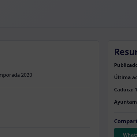
Resu
Publicad
emporada 2020
Última ac
Caduca:
1
Ayuntam
Compart
What