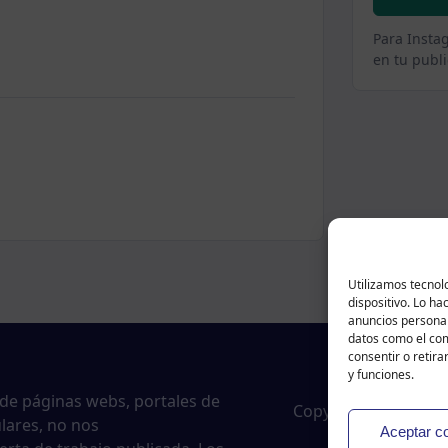
Para Insta
en tu publi
Utilizamos tecnol
dispositivo. Lo h
anuncios personal
datos como el com
consentir o retira
y funciones.
 de páginas webs, portales de
Copyright © 2024 Tr
ulares, no nos
Aceptar c
Política de 