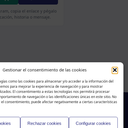
gram, copia el enlace y pégalo
cación, historia o mensaje.
Gestionar el consentimiento de las cookies
ogías como las cookies para almacenar y/o acceder a la información del
acemos para mejorar la experiencia de navegación y para mostrar
izados. El consentimiento a estas tecnologías nos permitirá procesar
portamiento de navegación o las identificaciones únicas en este sitio. No
r el consentimiento, puede afectar negativamente a ciertas características
f
X
T
Ig
aballar na Costa
|
Aviso legal
-
ookies
Rechazar cookies
Configurar cookies
cookies
-
Política de privacidad