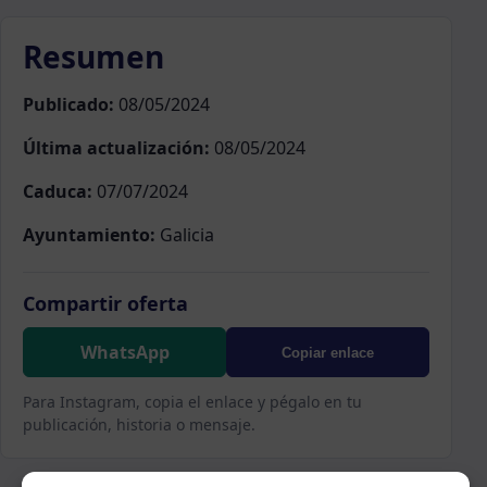
Resumen
Publicado:
08/05/2024
Última actualización:
08/05/2024
Caduca:
07/07/2024
Ayuntamiento:
Galicia
Compartir oferta
WhatsApp
Copiar enlace
Para Instagram, copia el enlace y pégalo en tu
publicación, historia o mensaje.