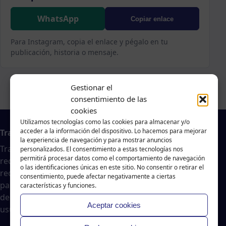
WhatsApp
Copiar enlace
Para Instagram, copia el enlace y pégalo en tu
publicación, historia o mensaje.
Gestionar el
consentimiento de las
cookies
Utilizamos tecnologías como las cookies para almacenar y/o
acceder a la información del dispositivo. Lo hacemos para mejorar
Trabajo en A Coruña
la experiencia de navegación y para mostrar anuncios
Traballar na costa es un agregador de noticias
personalizados. El consentimiento a estas tecnologías nos
permitirá procesar datos como el comportamiento de navegación
recopiladas de páginas webs, portales de trabajo y
o las identificaciones únicas en este sitio. No consentir o retirar el
redes sociales, publicadas por empresas o
consentimiento, puede afectar negativamente a ciertas
particulares, no nos responsabilizamos de la veracidad
características y funciones.
del contenido ni de la oferta de trabajo publicada. Los
Aceptar cookies
usuarios deberán valorar la veracidad de dicha oferta.