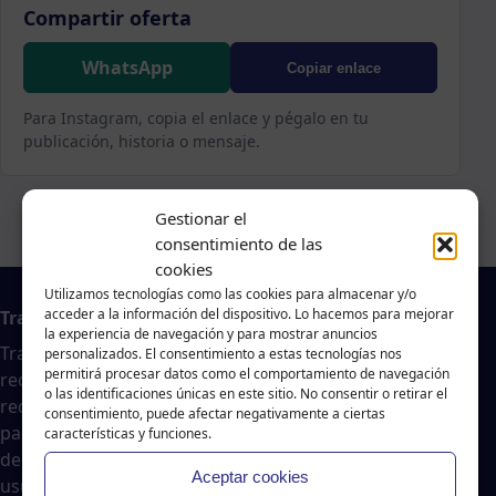
Compartir oferta
WhatsApp
Copiar enlace
Para Instagram, copia el enlace y pégalo en tu
publicación, historia o mensaje.
Gestionar el
consentimiento de las
cookies
Utilizamos tecnologías como las cookies para almacenar y/o
acceder a la información del dispositivo. Lo hacemos para mejorar
Trabajo en A Coruña
la experiencia de navegación y para mostrar anuncios
Traballar na costa es un agregador de noticias
personalizados. El consentimiento a estas tecnologías nos
permitirá procesar datos como el comportamiento de navegación
recopiladas de páginas webs, portales de trabajo y
o las identificaciones únicas en este sitio. No consentir o retirar el
redes sociales, publicadas por empresas o
consentimiento, puede afectar negativamente a ciertas
particulares, no nos responsabilizamos de la veracidad
características y funciones.
del contenido ni de la oferta de trabajo publicada. Los
Aceptar cookies
usuarios deberán valorar la veracidad de dicha oferta.