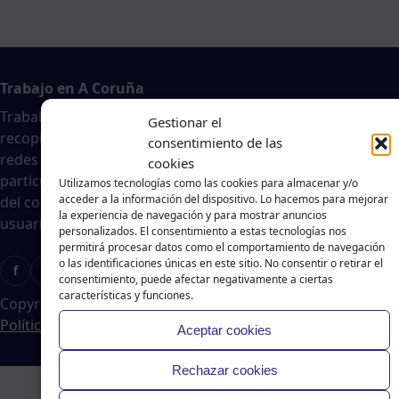
Trabajo en A Coruña
Traballar na costa es un agregador de noticias
Gestionar el
recopiladas de páginas webs, portales de trabajo y
consentimiento de las
redes sociales, publicadas por empresas o
cookies
particulares, no nos responsabilizamos de la veracidad
Utilizamos tecnologías como las cookies para almacenar y/o
acceder a la información del dispositivo. Lo hacemos para mejorar
del contenido ni de la oferta de trabajo publicada. Los
la experiencia de navegación y para mostrar anuncios
usuarios deberán valorar la veracidad de dicha oferta.
personalizados. El consentimiento a estas tecnologías nos
permitirá procesar datos como el comportamiento de navegación
o las identificaciones únicas en este sitio. No consentir o retirar el
f
X
T
Ig
consentimiento, puede afectar negativamente a ciertas
características y funciones.
Copyright © 2024 Traballar na Costa
|
Aviso legal
-
Política de cookies
-
Política de privacidad
Aceptar cookies
Rechazar cookies