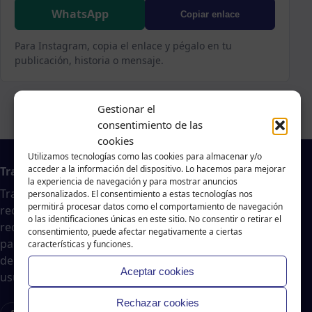
WhatsApp
Copiar enlace
Para Instagram, copia el enlace y pégalo en tu
publicación, historia o mensaje.
Gestionar el
consentimiento de las
cookies
Utilizamos tecnologías como las cookies para almacenar y/o
acceder a la información del dispositivo. Lo hacemos para mejorar
Trabajo en A Coruña
la experiencia de navegación y para mostrar anuncios
Traballar na costa es un agregador de noticias
personalizados. El consentimiento a estas tecnologías nos
permitirá procesar datos como el comportamiento de navegación
recopiladas de páginas webs, portales de trabajo y
o las identificaciones únicas en este sitio. No consentir o retirar el
redes sociales, publicadas por empresas o
consentimiento, puede afectar negativamente a ciertas
particulares, no nos responsabilizamos de la veracidad
características y funciones.
del contenido ni de la oferta de trabajo publicada. Los
Aceptar cookies
usuarios deberán valorar la veracidad de dicha oferta.
Rechazar cookies