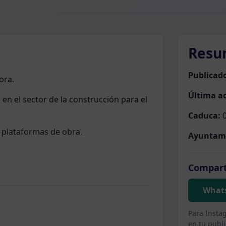
Resu
Publicad
ora.
Última ac
en el sector de la construcción para el
Caduca:
0
 plataformas de obra.
Ayuntam
Compart
What
Para Insta
en tu publi