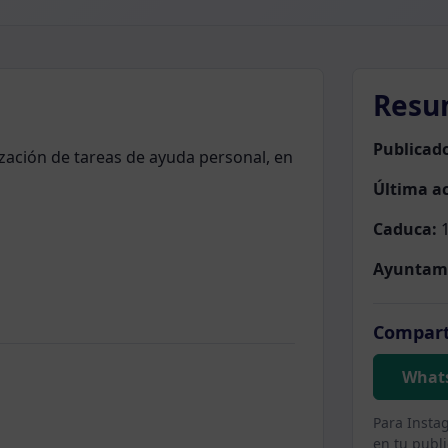
Resu
Publicad
ización de tareas de ayuda personal, en
Última ac
Caduca:
1
Ayuntam
Compart
What
Para Insta
en tu publi