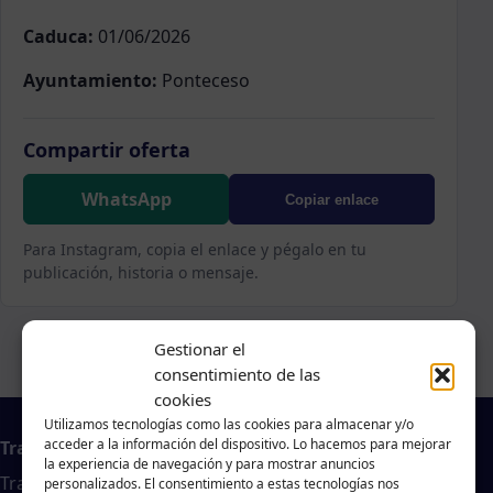
Caduca:
01/06/2026
Ayuntamiento:
Ponteceso
Compartir oferta
WhatsApp
Copiar enlace
Para Instagram, copia el enlace y pégalo en tu
publicación, historia o mensaje.
Gestionar el
consentimiento de las
cookies
Utilizamos tecnologías como las cookies para almacenar y/o
acceder a la información del dispositivo. Lo hacemos para mejorar
Trabajo en A Coruña
la experiencia de navegación y para mostrar anuncios
Traballar na costa es un agregador de noticias
personalizados. El consentimiento a estas tecnologías nos