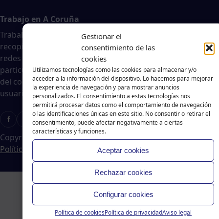
Trabajo en A Coruña
Traballar na costa es un agregador de noticias
Gestionar el
recopiladas de páginas webs, portales de trabajo y
consentimiento de las
redes sociales, publicadas por empresas o
cookies
particulares, no nos responsabilizamos de la veracidad
Utilizamos tecnologías como las cookies para almacenar y/o
acceder a la información del dispositivo. Lo hacemos para mejorar
del contenido ni de la oferta de trabajo publicada. Los
la experiencia de navegación y para mostrar anuncios
usuarios deberán valorar la veracidad de dicha oferta.
personalizados. El consentimiento a estas tecnologías nos
permitirá procesar datos como el comportamiento de navegación
o las identificaciones únicas en este sitio. No consentir o retirar el
f
X
T
Ig
consentimiento, puede afectar negativamente a ciertas
características y funciones.
Copyright © 2024 Traballar na Costa
|
Aviso legal
-
Política de cookies
-
Política de privacidad
Aceptar cookies
Rechazar cookies
Configurar cookies
Política de cookies
Política de privacidad
Aviso legal