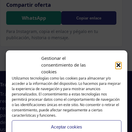
Compartir oferta
WhatsApp
Copiar enlace
Para Instagram, copia el enlace y pégalo en tu
publicación, historia o mensaje.
Gestionar el
consentimiento de las
cookies
Utilizamos tecnologías como las cookies para almacenar y/o
acceder a la información del dispositivo. Lo hacemos para mejorar
Trabajo en A Coruña
la experiencia de navegación y para mostrar anuncios
Traballar na costa es un agregador de noticias
personalizados. El consentimiento a estas tecnologías nos
permitirá procesar datos como el comportamiento de navegación
recopiladas de páginas webs, portales de trabajo y
o las identificaciones únicas en este sitio. No consentir o retirar el
redes sociales, publicadas por empresas o
consentimiento, puede afectar negativamente a ciertas
particulares, no nos responsabilizamos de la veracidad
características y funciones.
del contenido ni de la oferta de trabajo publicada. Los
Aceptar cookies
usuarios deberán valorar la veracidad de dicha oferta.