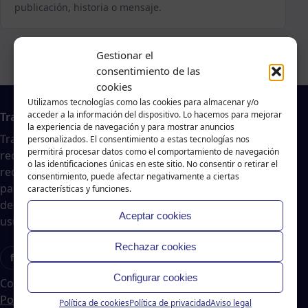
publicación, historia o mensaje.
Gestionar el
consentimiento de las
cookies
Utilizamos tecnologías como las cookies para almacenar y/o
acceder a la información del dispositivo. Lo hacemos para mejorar
Trabajo en A Coruña
la experiencia de navegación y para mostrar anuncios
Traballar na costa es un agregador de noticias
personalizados. El consentimiento a estas tecnologías nos
permitirá procesar datos como el comportamiento de navegación
recopiladas de páginas webs, portales de trabajo y
o las identificaciones únicas en este sitio. No consentir o retirar el
redes sociales, publicadas por empresas o
consentimiento, puede afectar negativamente a ciertas
particulares, no nos responsabilizamos de la veracidad
características y funciones.
del contenido ni de la oferta de trabajo publicada. Los
Aceptar cookies
usuarios deberán valorar la veracidad de dicha oferta.
Rechazar cookies
f
X
T
Ig
Configurar cookies
Copyright © 2024 Traballar na Costa
|
Aviso legal
-
Política de cookies
-
Política de privacidad
Política de cookies
Política de privacidad
Aviso legal