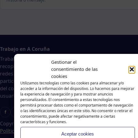
Trabajo en A Coruña
Traballar na costa es un agregador de noticias
Gestionar el
recopiladas de páginas webs, portales de trabajo y
consentimiento de las
redes sociales, publicadas por empresas o
cookies
particulares, no nos responsabilizamos de la veracidad
Utilizamos tecnologías como las cookies para almacenar y/o
del contenido ni de la oferta de trabajo publicada. Los
acceder a la información del dispositivo. Lo hacemos para mejorar
la experiencia de navegación y para mostrar anuncios
usuarios deberán valorar la veracidad de dicha oferta.
personalizados. El consentimiento a estas tecnologías nos
permitirá procesar datos como el comportamiento de navegación
o las identificaciones únicas en este sitio. No consentir o retirar el
f
X
T
Ig
consentimiento, puede afectar negativamente a ciertas
características y funciones.
Copyright © 2024 Traballar na Costa
|
Aviso legal
-
Política de cookies
-
Política de privacidad
Aceptar cookies