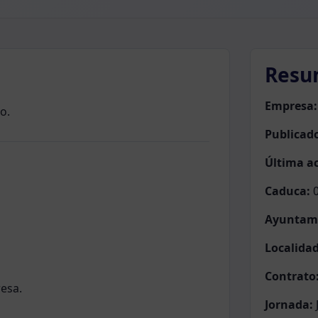
Resu
Empresa:
o.
Publicad
Última ac
Caduca:
0
Ayuntam
Localidad
Contrato
resa.
Jornada: