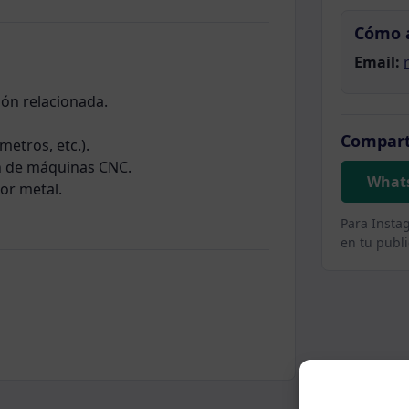
Cómo 
Email:
ón relacionada.
Compart
etros, etc.).
n de máquinas CNC.
What
or metal.
Para Insta
en tu publi