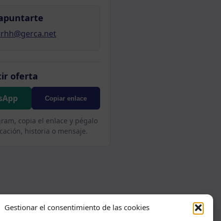
apuntarte
rrhh@gerca.net
ir oferta
sApp
Copiar enlace
gram, copia el enlace y pégalo
cación, historia o mensaje.
Gestionar el consentimiento de las cookies