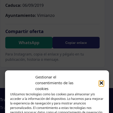
Caduca:
06/09/2019
Ayuntamiento:
Vimianzo
Compartir oferta
WhatsApp
Copiar enlace
Para Instagram, copia el enlace y pégalo en tu
publicación, historia o mensaje.
Gestionar el
consentimiento de las
cookies
Utilizamos tecnologías como las cookies para almacenar y/o
acceder a la información del dispositivo. Lo hacemos para mejorar
Trabajo en A Coruña
la experiencia de navegación y para mostrar anuncios
Traballar na costa es un agregador de noticias
personalizados. El consentimiento a estas tecnologías nos
permitirá procesar datos como el comportamiento de navegación