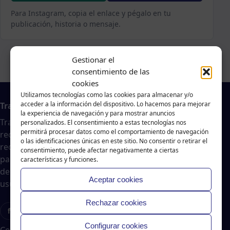
Para Instagram, copia el enlace y pégalo en tu
publicación, historia o mensaje.
Gestionar el
consentimiento de las
cookies
Utilizamos tecnologías como las cookies para almacenar y/o
acceder a la información del dispositivo. Lo hacemos para mejorar
Trabajo en A Coruña
la experiencia de navegación y para mostrar anuncios
Traballar na costa es un agregador de noticias
personalizados. El consentimiento a estas tecnologías nos
permitirá procesar datos como el comportamiento de navegación
recopiladas de páginas webs, portales de trabajo y
o las identificaciones únicas en este sitio. No consentir o retirar el
redes sociales, publicadas por empresas o
consentimiento, puede afectar negativamente a ciertas
particulares, no nos responsabilizamos de la veracidad
características y funciones.
del contenido ni de la oferta de trabajo publicada. Los
Aceptar cookies
usuarios deberán valorar la veracidad de dicha oferta.
Rechazar cookies
f
X
T
Ig
Configurar cookies